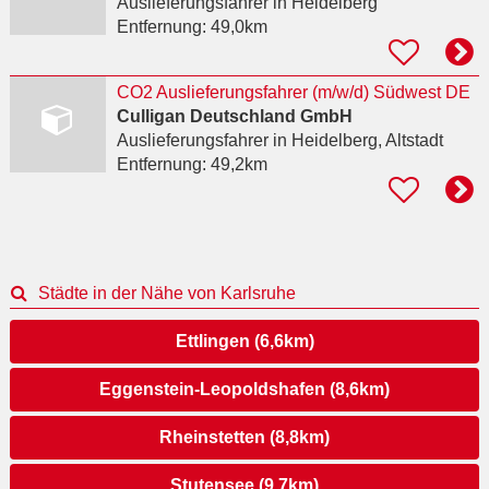
Auslieferungsfahrer
in Heidelberg
Entfernung:
49,0km
CO2 Auslieferungsfahrer (m/w/d) Südwest DE
Culligan Deutschland GmbH
Auslieferungsfahrer
in Heidelberg, Altstadt
Entfernung:
49,2km
Städte in der Nähe von Karlsruhe
Ettlingen (6,6km)
Eggenstein-Leopoldshafen (8,6km)
Rheinstetten (8,8km)
Stutensee (9,7km)