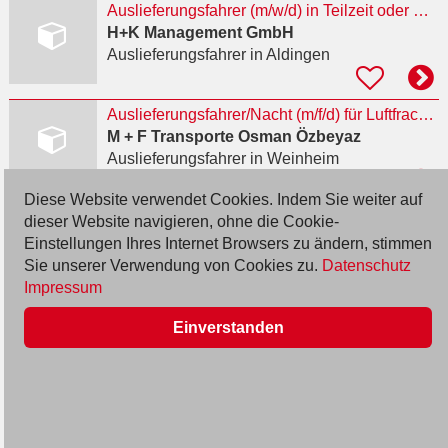
Auslieferungsfahrer (m/w/d) in Teilzeit oder Minijob
H+K Management GmbH
Auslieferungsfahrer
in Aldingen
Auslieferungsfahrer/Nacht (m/f/d) für Luftfracht gesucht
M + F Transporte Osman Özbeyaz
Auslieferungsfahrer
in Weinheim
Diese Website verwendet Cookies. Indem Sie weiter auf
Fahrer (w/m/d) im Geld- und Werttransport
dieser Website navigieren, ohne die Cookie-
ZIEMANN CASHSERVICE GmbH
Einstellungen Ihres Internet Browsers zu ändern, stimmen
Auslieferungsfahrer
in Schallstadt, Wolfenweiler
Sie unserer Verwendung von Cookies zu.
Datenschutz
Impressum
Pizzafahrer / Auslieferungsfahrer (m/w/d) – Minijob 603€
Einverstanden
Pizzeria Casa Sicilia
Auslieferungsfahrer
in Rastatt
Auslieferungsfahrer FS-Klasse C1/C1E oder C/CE (m/w/d)