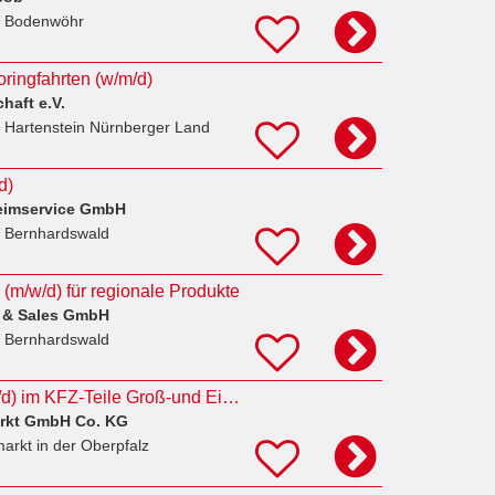
n Bodenwöhr
oringfahrten (w/m/d)
haft e.V.
 Hartenstein Nürnberger Land
d)
eimservice GmbH
 Bernhardswald
 (m/w/d) für regionale Produkte
 & Sales GmbH
 Bernhardswald
Aushilfsfahrer (m/w/d) im KFZ-Teile Groß-und Einzelhandel
rkt GmbH Co. KG
arkt in der Oberpfalz