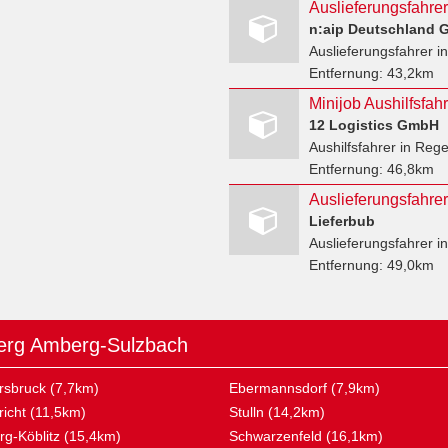
Auslieferungsfahre
n:aip Deutschland
Auslieferungsfahrer
in
Entfernung:
43,2km
Minijob Aushilfsfa
12 Logistics GmbH
Aushilfsfahrer
in Rege
Entfernung:
46,8km
Auslieferungsfahr
Lieferbub
Auslieferungsfahrer
in
Entfernung:
49,0km
berg Amberg-Sulzbach
sbruck (7,7km)
Ebermannsdorf (7,9km)
icht (11,5km)
Stulln (14,2km)
g-Köblitz (15,4km)
Schwarzenfeld (16,1km)