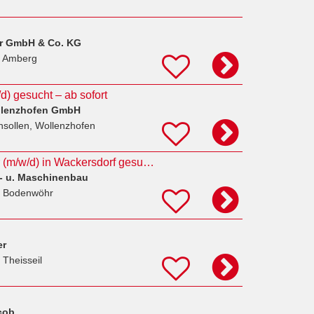
er GmbH & Co. KG
 Amberg
d) gesucht – ab sofort
llenzhofen GmbH
nsollen, Wollenzhofen
Auslieferungsfahrer (m/w/d) in Wackersdorf gesucht
l- u. Maschinenbau
n Bodenwöhr
er
 Theisseil
cob