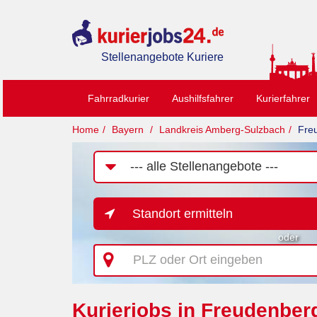
Stellenangebote Kuriere
Fahrradkurier
Aushilfsfahrer
Kurierfahrer
Home
Bayern
Landkreis Amberg-Sulzbach
Fre
Job-
Kategorie
Standort ermitteln
oder
PLZ
oder
Ort
eingeben
Kurierjobs in Freudenbe