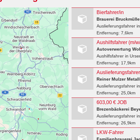
Bierfahrer/in
Brauerei Bruckmüll
Auslieferungsfahrer
in
Entfernung:
7,6km
Aushilfsfahrer (m/w/
Autoverwertung Wo
Aushilfsfahrer
in Urse
Entfernung:
17,9km
Reiner Mulzer Metal
Auslieferungsfahrer
i
Entfernung:
25,0km
603,00 € JOB
Brezenbäckerei Bey
Auslieferungsfahrer
in
Entfernung:
26,9km
LKW-Fahrer
Familienbrauerei Ja