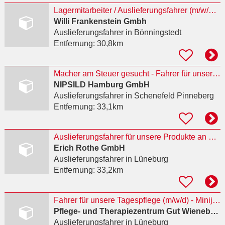
Lagermitarbeiter / Auslieferungsfahrer (m/w/d) in Vollzeit 34 - 38 Std. / Woche
Willi Frankenstein Gmbh
Auslieferungsfahrer
in Bönningstedt
Entfernung:
30,8km
Macher am Steuer gesucht - Fahrer für unsere Zuschnitte, deutschlandweite Auslieferungen, (m/w/d)
NIPSILD Hamburg GmbH
Auslieferungsfahrer
in Schenefeld Pinneberg
Entfernung:
33,1km
Auslieferungsfahrer für unsere Produkte an Gastro und Einzelhandel (m/w/d)
Erich Rothe GmbH
Auslieferungsfahrer
in Lüneburg
Entfernung:
33,2km
Fahrer für unsere Tagespflege (m/w/d) - Minijob/GfB
Pflege- und Therapiezentrum Gut Wienebüttel GmbH
Auslieferungsfahrer
in Lüneburg