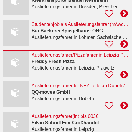
Kleintransporte Manuel Nestmann
Auslieferungsfahrer
in Dresden, Pieschen
Studentenjob als Auslieferungsfahrer (m/w/d) in Dresden – Frühtour vor der Uni, ca. 16–18
Bio Bäckerei Spiegelhauer OHG
Auslieferungsfahrer
in Lohmen Sächsische Schweiz-Osterzgebirge
Auslieferungsfahrer/Pizzafahrer in Leipzig PKW Freddy Fresh Pizza
Freddy Fresh Pizza
Auslieferungsfahrer
in Leipzig, Plagwitz
Auslieferungsfahrer für KFZ Teile ab Döbeln/ Leipzig gesucht
QQ-moves GmbH
Auslieferungsfahrer
in Döbeln
Auslieferungsfahrer(in) bis 603€
Silvio Schrell Eier-Großhandel
Auslieferungsfahrer
in Leipzig