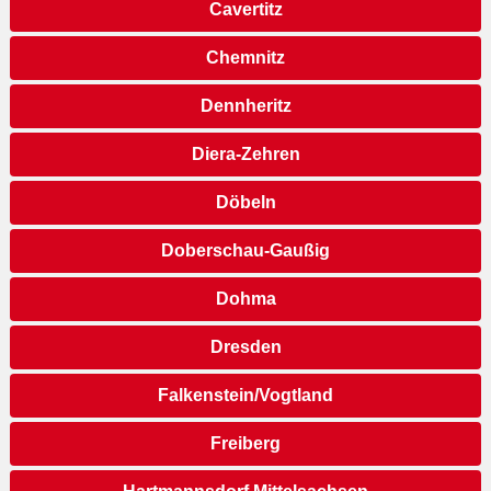
Cavertitz
Chemnitz
Dennheritz
Diera-Zehren
Döbeln
Doberschau-Gaußig
Dohma
Dresden
Falkenstein/Vogtland
Freiberg