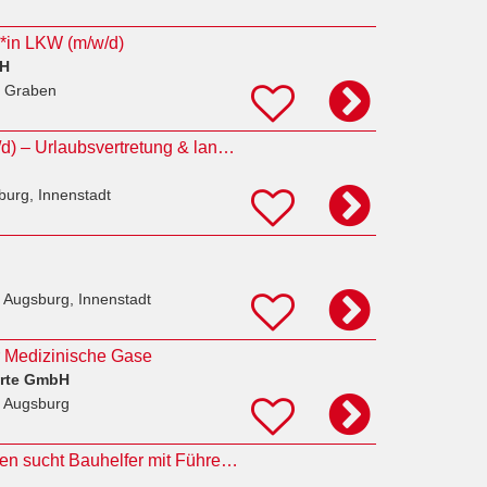
r*in LKW (m/w/d)
bH
 Graben
Aushilfsfahrer (m/w/d) – Urlaubsvertretung & langfristige Aushilfe
burg, Innenstadt
 Augsburg, Innenstadt
r Medizinische Gase
orte GmbH
 Augsburg
Familienunternehmen sucht Bauhelfer mit Führerschein Kl: B (m/w/d)