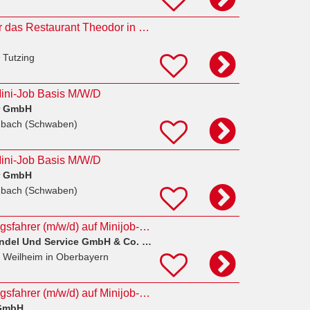
Fahrer/in (m/w/d) für das Restaurant Theodor in Tutzing (Minijob)
 Tutzing
Mini-Job Basis M/W/D
r GmbH
mbach (Schwaben)
Mini-Job Basis M/W/D
r GmbH
mbach (Schwaben)
Fahrer / Auslieferungsfahrer (m/w/d) auf Minijob-Basis
Mahag Automobilhandel Und Service GmbH & Co. Ohg
 Weilheim in Oberbayern
Fahrer / Auslieferungsfahrer (m/w/d) auf Minijob-Basis
 GmbH