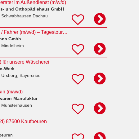
rater im Außendienst (m/w/d)
ts- und Orthopädiehaus GmbH
n Schwabhausen Dachau
Auslieferungsfahrer / Fahrer (m/w/d) – Tagestouren mit Sprinter (Klasse B)
ions Gmbh
 Mindelheim
 für unsere Wäscherei
en-Werk
 Ursberg, Bayersried
/in (m/w/d)
waren-Manufaktur
 Münsterhausen
w/d) 87600 Kaufbeuren
beuren