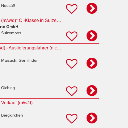
n Neusäß
Auslieferungsfahrer (m/w/d)* C -Klasse in Sulzemoos
orte GmbH
 Sulzemoos
Paketzusteller (m/w/d) - Auslieferungsfahrer (nicht Veraufsfahrer)
 Maisach, Gernlinden
 Olching
 Verkauf (m/w/d)
 Bergkirchen