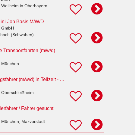
 Weilheim in Oberbayern
Mini-Job Basis M/W/D
r GmbH
mbach (Schwaben)
he Transportfahrten (m/w/d)
n München
Fahrer / Auslieferungsfahrer (m/w/d) in Teilzeit - mit Verantwortung und Sinn
 Oberschleißheim
ierfahrer / Fahrer gesucht
H
 München, Maxvorstadt