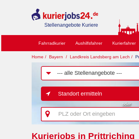
Stellenangebote Kuriere
Fahrradkurier
Aushilfsfahrer
Kurierfahrer
Home
Bayern
Landkreis Landsberg am Lech
Pr
Job-
Kategorie
Standort ermitteln
oder
PLZ
oder
Ort
eingeben
Kurierjobs in Prittriching