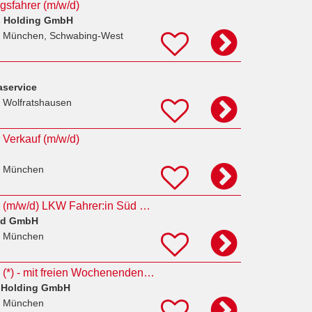
ngsfahrer (m/w/d)
 Holding GmbH
 München, Schwabing-West
aservice
 Wolfratshausen
 Verkauf (m/w/d)
n München
Auslieferungsfahrer (m/w/d) LKW Fahrer:in Süd DE
and GmbH
n München
Auslieferungsfahrer (*) - mit freien Wochenenden & Feiertagen
 Holding GmbH
n München