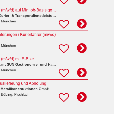
Auslieferungsfahrer (m/w/d) auf Minijob-Basis gesucht – 603 €
ST-Smaalitransport Kurier- & Transportdienstleistungen
n München
eferungen / Kurierfahrer (m/w/d)
n München
 (m/w/d) mit E-Bike
FUJIKAITEN Restaurant SUN Gastronomie- und Handelsgesellschaft mbH
n München
Auslieferung und Abholung
d Metallkonstruktionen GmbH
 Böbing, Pischlach