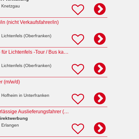
 Knetzgau
in (nicht Verkaufsfahrer/in)
 Lichtenfels (Oberfranken)
Kurierfahrer (m/w/d) für Lichtenfels -Tour / Bus kann n.H. mitgenommen werden
 Lichtenfels (Oberfranken)
r (m/w/d)
 Hofheim in Unterfranken
motivierte und zuverlässige Auslieferungsfahrer (m/w/d) die Teil unseres Teams werden möchten
irektwerbung
 Erlangen