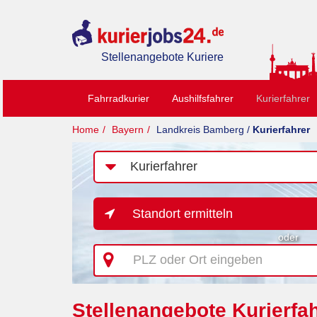
Stellenangebote Kuriere
Fahrradkurier
Aushilfsfahrer
Kurierfahrer
Home
Bayern
Landkreis Bamberg /
Kurierfahrer
Job-
Kategorie
Standort ermitteln
oder
PLZ
oder
Ort
eingeben
Stellenangebote Kurierfa