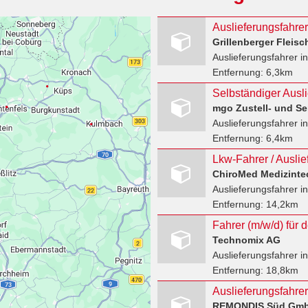
Grillenberger Fleisc
Auslieferungsfahrer
in
Entfernung:
6,3km
Selbständiger Ausli
mgo Zustell- und S
Auslieferungsfahrer
i
Entfernung:
6,4km
ChiroMed Medizint
Auslieferungsfahrer
in
Entfernung:
14,2km
Fahrer (m/w/d) für 
Technomix AG
Auslieferungsfahrer
in
Entfernung:
18,8km
Auslieferungsfahre
REMONDIS Süd Gmb