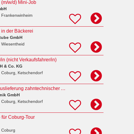
 (m/w/d) Mini-Job
mbH
 Frankenwinheim
 in der Bäckerei
stube GmbH
 Wiesentheid
in (nicht Verkaufsfahrer/in)
H & Co. KG
 Coburg, Ketschendorf
Fahrer (m/w/d) für Auslieferung zahntechnischer Arbeiten auf Minijob-Basis gesucht
hnik GmbH
 Coburg, Ketschendorf
) für Coburg-Tour
 Coburg