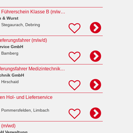
Auslieferungsfahrer Führerschein Klasse B (m/w/d) Vollzeit / Teilzeit / Minijob
h & Wurst
 Stegaurach, Debring
eferungsfahrer (m/w/d)
ervice GmbH
n Bamberg
Lkw-Fahrer / Auslieferungsfahrer Medizintechnik (m/w/d)
echnik GmbH
 Hirschaid
den Hol- und Lieferservice
 Pommersfelden, Limbach
r (m/wd)
H Verwaltung