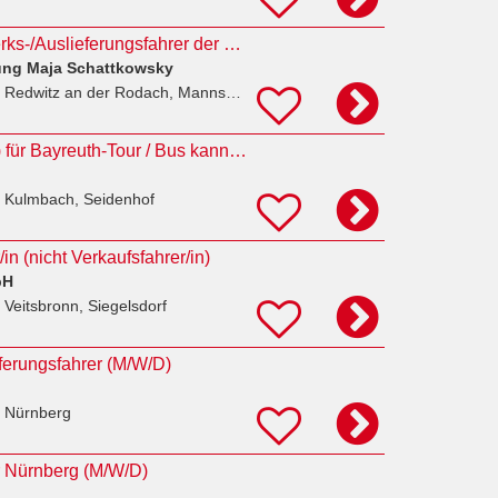
LKW-Fahrer als Werks-/Auslieferungsfahrer der Matratzenfabrik im Nah- und Fernverkehr (FS CE)
ung Maja Schattkowsky
 Redwitz an der Rodach, Mannsgereuth
Kurierfahrer (m/w/d) für Bayreuth-Tour / Bus kann n.H. mitgenommen werden
 Kulmbach, Seidenhof
in (nicht Verkaufsfahrer/in)
bH
 Veitsbronn, Siegelsdorf
ferungsfahrer (M/W/D)
 Nürnberg
r Nürnberg (M/W/D)