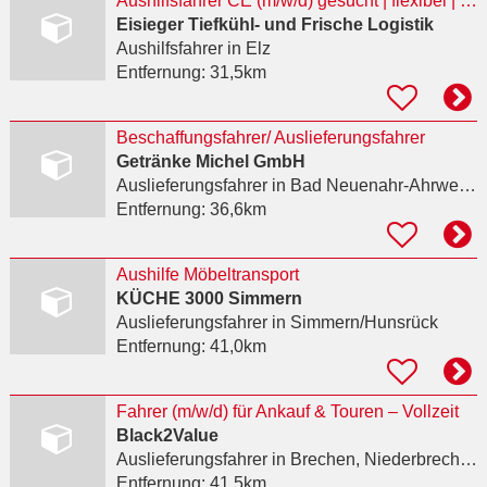
Aushilfsfahrer CE (m/w/d) gesucht | flexibel | auch Rentner | Elz
Eisieger Tiefkühl- und Frische Logistik
Aushilfsfahrer
in Elz
Entfernung:
31,5km
Beschaffungsfahrer/ Auslieferungsfahrer
Getränke Michel GmbH
Auslieferungsfahrer
in Bad Neuenahr-Ahrweiler, Heimersheim
Entfernung:
36,6km
Aushilfe Möbeltransport
KÜCHE 3000 Simmern
Auslieferungsfahrer
in Simmern/Hunsrück
Entfernung:
41,0km
Fahrer (m/w/d) für Ankauf & Touren – Vollzeit
Black2Value
Auslieferungsfahrer
in Brechen, Niederbrechen
Entfernung:
41,5km