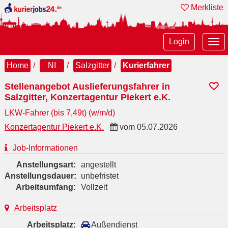
Merkliste
Tog
Login
nav
Home
NI
Salzgitter
Kurierfahrer
Stellenangebot Auslieferungsfahrer in
Salzgitter, Konzertagentur Piekert e.K.
LKW-Fahrer (bis 7,49t) (w/m/d)
Konzertagentur Piekert e.K.
vom
05.07.2026
Job-Informationen
Anstellungsart:
angestellt
Anstellungsdauer:
unbefristet
Arbeitsumfang:
Vollzeit
Arbeitsplatz
Arbeitsplatz:
Außendienst